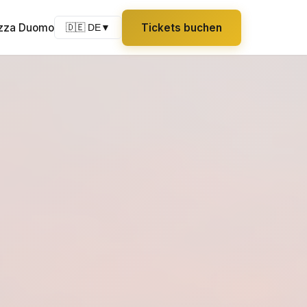
azza Duomo
Tickets buchen
🇩🇪 DE
▼