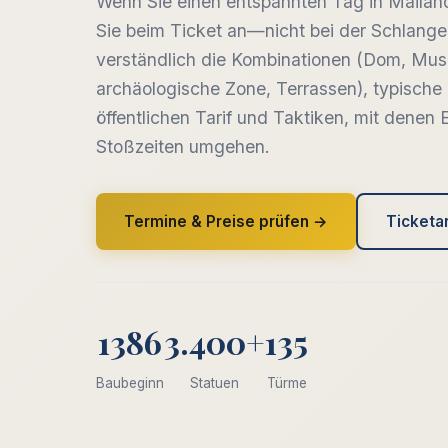
Wenn Sie einen entspannten Tag in Mailan
Sie beim Ticket an—nicht bei der Schlange.
verständlich die Kombinationen (Dom, Mu
archäologische Zone, Terrassen), typische
öffentlichen Tarif und Taktiken, mit denen
Stoßzeiten umgehen.
Termine & Preise prüfen →
Ticketa
1386
3.400+
135
Baubeginn
Statuen
Türme