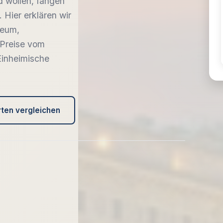
d wollen, fangen
 Hier erklären wir
seum,
 Preise vom
 Einheimische
rten vergleichen