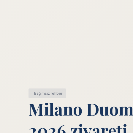
ℹ️ Bağımsız rehber
Milano Duomo:
2026 ziyareti