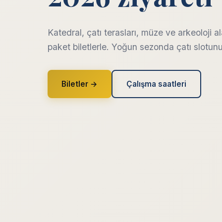
Katedral, çatı terasları, müze ve arkeoloji a
paket biletlerle. Yoğun sezonda çatı slotun
Biletler →
Çalışma saatleri