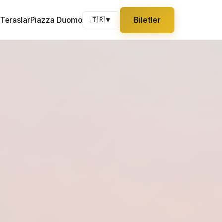
Teraslar
Piazza Duomo
Biletler
🇹🇷
▼