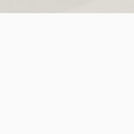
Reference dospělý
🏛️
Katedrála + muzeum
€10