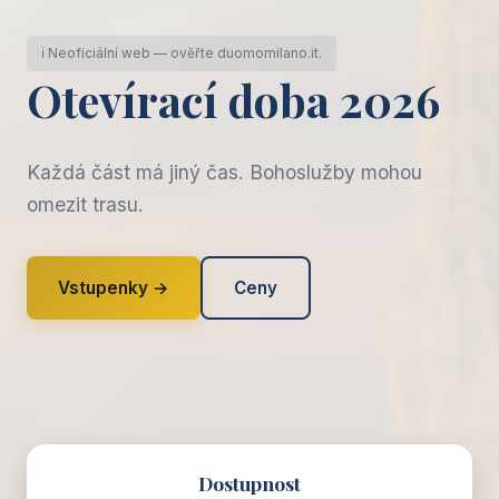
ℹ️ Neoficiální web — ověřte duomomilano.it.
Otevírací doba 2026
Každá část má jiný čas. Bohoslužby mohou
omezit trasu.
Vstupenky →
Ceny
Dostupnost